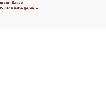
meyer
, Basse
82
«Ich habe genug»