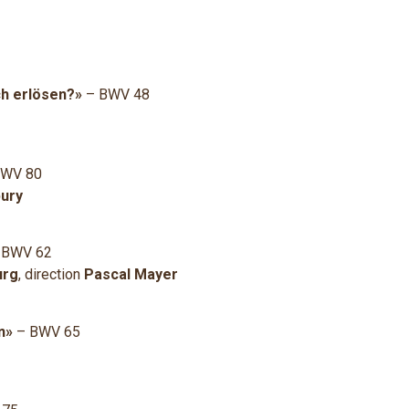
ch erlösen?»
– BWV 48
WV 80
ury
 BWV 62
urg
, direction
Pascal Mayer
n»
– BWV 65