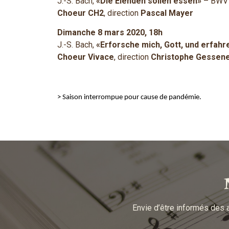
J.-S. Bach,
«Die Elenden sollen essen»
– BWV
Choeur CH2
, direction
Pascal Mayer
Dimanche 8 mars 2020, 18h
J.-S. Bach,
«Erforsche mich, Gott, und erfahr
Choeur Vivace
, direction
Christophe Gessen
> Saison interrompue pour cause de pandémie.
Envie d’être informés des 