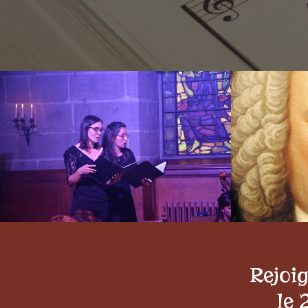
Rejoi
le 