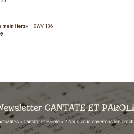
 75
e mein Herz»
– BWV 136
ey
Newsletter CANTATE ET PAROL
actualités « Cantate et Parole » ? Nous vous enverrons les proc