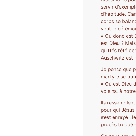
servir d’exempl
d’habitude. Ca
corps se balan
veut le cérémon
« Où donc est D
est Dieu ? Mais 
quittés l’été d
Auschwitz est 
Je pense que po
martyre se pour
« Où est Dieu d
voisins, à notre
Ils ressemblent
pour qui Jésus 
s’est enrayé : l
procès truqué 