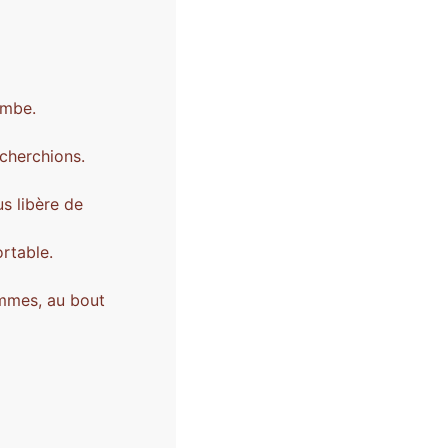
ombe.
 cherchions.
us libère de
ortable.
ommes, au bout