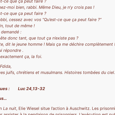
st-ce que ça peut faire ?
z-moi bien, rabbi. Même Dieu, je n’y crois pas !
st-ce que ça peut faire ?
abbi, cessez avec vos “Qu’est-ce que ça peut faire ?”
in, tout de même !
a demandé :
ête donc tant, que tout ça n’existe pas ?
te, dit le jeune homme ! Mais ça me déchire complètement 
ui répondre .
 exactement ça, la foi.
Fdida,
s juifs, chrétiens et musulmans. Histoires tombées du ciel
iques : Luc 24,13-32
ous…
an
La nuit
, Elie Wiesel situe l’action à Auschwitz. Les prisonn
 assister à la pendaison de prisonniers. L’exécution est pu