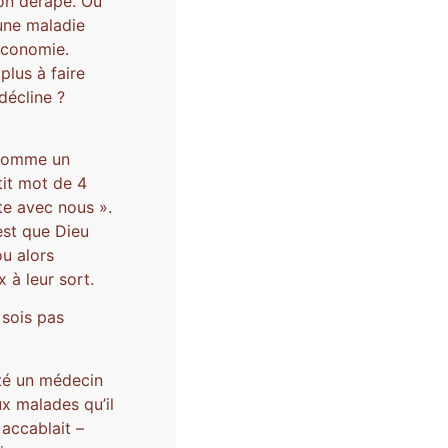
ion dérape. Où
une maladie
’économie.
plus à faire
décline ?
 comme un
tit mot de 4
te avec nous ».
’est que Dieu
ou alors
 à leur sort.
 sois pas
été un médecin
ux malades qu’il
 accablait –