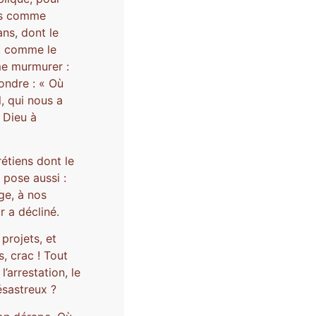
pas comme
ns, dont le
i, comme le
me murmurer :
pondre : « Où
l, qui nous a
 Dieu à
rétiens dont le
 pose aussi :
ge, à nos
r a décliné.
projets, et
, crac ! Tout
l’arrestation, le
ésastreux ?