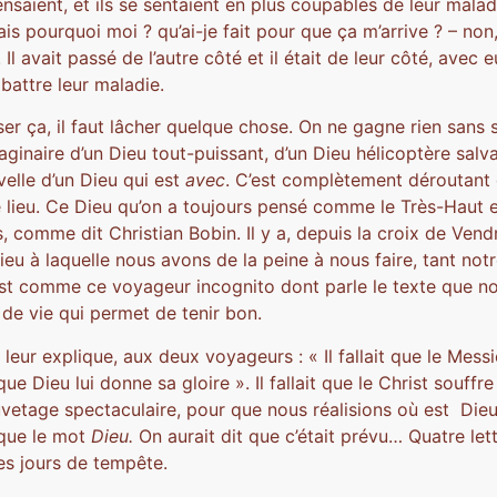
nsaient, et ils se sentaient en plus coupables de leur malad
s pourquoi moi ? qu’ai-je fait pour que ça m’arrive ? – non,
Il avait passé de l’autre côté et il était de leur côté, avec e
battre leur maladie.
er ça, il faut lâcher quelque chose. On ne gagne rien sans s’a
aginaire d’un Dieu tout-puissant, d’un Dieu hélicoptère salv
velle d’un Dieu qui est
avec
. C’est complètement déroutant 
lieu. Ce Dieu qu’on a toujours pensé comme le Très-Haut et
s, comme dit Christian Bobin. Il y a, depuis la croix de Vend
ieu à laquelle nous avons de la peine à nous faire, tant not
est comme ce voyageur incognito dont parle le texte que no
e vie qui permet de tenir bon.
ur explique, aux deux voyageurs : « Il fallait que le Messi
que Dieu lui donne sa gloire ». Il fallait que le Christ souf
vetage spectaculaire, pour que nous réalisions où est Dieu
 que le mot
Dieu.
On aurait dit que c’était prévu… Quatre let
es jours de tempête.