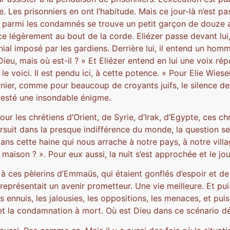
e. Les prisonniers en ont l’habitude. Mais ce jour-là n’est 
r parmi les condamnés se trouve un petit garçon de douze a
ce légèrement au bout de la corde. Eliézer passe devant lu
ial imposé par les gardiens. Derrière lui, il entend un hom
ieu, mais où est-il ? » Et Eliézer entend en lui une voix ré
le voici. Il est pendu ici, à cette potence. » Pour Elie Wiese
ernier, comme pour beaucoup de croyants juifs, le silence de
resté une insondable énigme.
ur les chrétiens d’Orient, de Syrie, d’Irak, d’Egypte, ces ch
suit dans la presque indifférence du monde, la question se
ans cette haine qui nous arrache à notre pays, à notre villa
 maison ? ». Pour eux aussi, la nuit s’est approchée et le jou
 à ces pèlerins d’Emmaüs, qui étaient gonflés d’espoir et de 
représentait un avenir prometteur. Une vie meilleure. Et puis
es ennuis, les jalousies, les oppositions, les menaces, et puis 
et la condamnation à mort. Où est Dieu dans ce scénario d