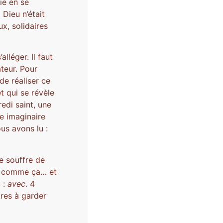
ie en se
 Dieu n’était
ux, solidaires
lléger. Il faut
ateur. Pour
de réaliser ce
 qui se révèle
redi saint, une
re imaginaire
us avons lu :
e souffre de
fre comme ça… et
 :
avec
. 4
tres à garder