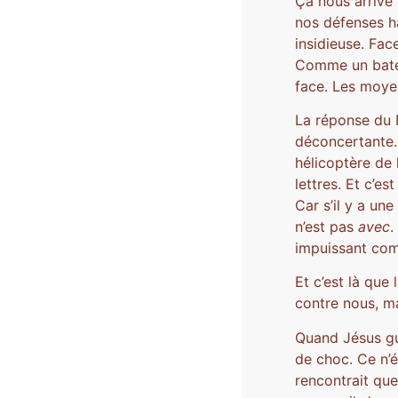
Ça nous arrive 
nos défenses h
insidieuse. Fac
Comme un bateau
face. Les moyen
La réponse du 
déconcertante.
hélicoptère de 
lettres. Et c’e
Car s’il y a un
n’est pas
avec
.
impuissant com
Et c’est là que
contre nous, m
Quand Jésus gué
de choc. Ce n’é
rencontrait que