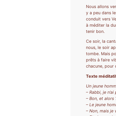
Nous allons ver
y a peu dans l
conduit vers Ve
à méditer la du
tenir bon.
Ce soir, la can
nous, le soir a
tombe. Mais po
prêts à faire v
chacune, pour 
Texte méditati
Un jeune homme 
– Rabbi, je n’ai 
– Bon, et alors
– Le jeune homm
– Non, mais je v