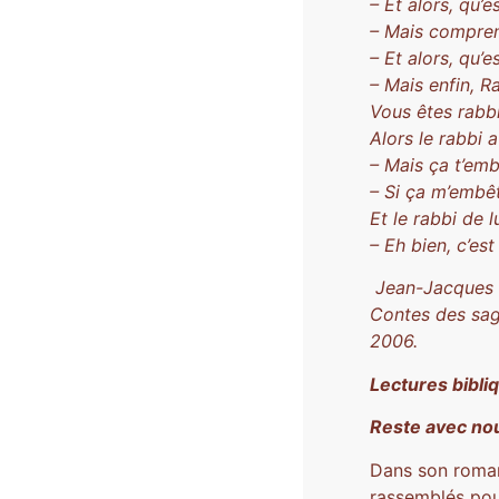
– Et alors, qu’e
– Mais comprene
– Et alors, qu’e
– Mais enfin, R
Vous êtes rabb
Alors le rabbi 
– Mais ça t’emb
– Si ça m’embê
Et le rabbi de l
– Eh bien, c’est
Jean-Jacques 
Contes des sage
2006.
Lectures bibl
Reste avec n
Dans son rom
rassemblés pour