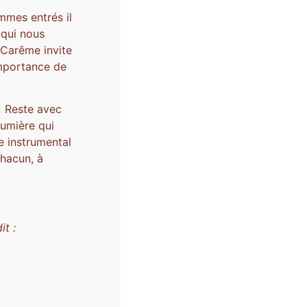
mmes entrés il
 qui nous
 Carême invite
importance de
« Reste avec
lumière qui
e instrumental
chacun, à
it :