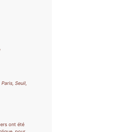
!
.
Paris, Seuil,
iers ont été
blique, pour