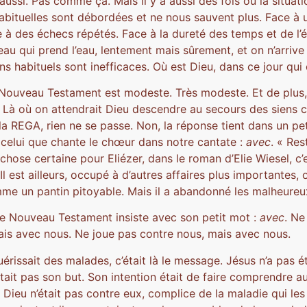
aussi. Pas comme ça. Mais il y a aussi des fois où la situat
abituelles sont débordées et ne nous sauvent plus. Face à 
e à des échecs répétés. Face à la dureté des temps et de l
 qui prend l’eau, lentement mais sûrement, et on n’arrive 
s habituels sont inefficaces. Où est Dieu, dans ce jour qui 
Nouveau Testament est modeste. Très modeste. Et de plus,
 Là où on attendrait Dieu descendre au secours des siens
la REGA, rien ne se passe. Non, la réponse tient dans un pe
st celui que chante le chœur dans notre cantate :
avec
. « Res
e chose certaine pour Eliézer, dans le roman d’Elie Wiesel, c
 Il est ailleurs, occupé à d’autres affaires plus importantes, 
me un pantin pitoyable. Mais il a abandonné les malheureux
 le Nouveau Testament insiste avec son petit mot :
avec
. Ne
ais avec nous. Ne joue pas contre nous, mais avec nous.
rissait des malades, c’était là le message. Jésus n’a pas 
tait pas son but. Son intention était de faire comprendre a
 Dieu n’était pas contre eux, complice de la maladie qui les